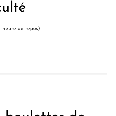
culté
1 heure de repos)