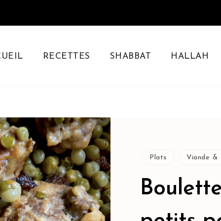
CUEIL
RECETTES
SHABBAT
HALLAH
sine juive
Plats
Viande & 
Boulett