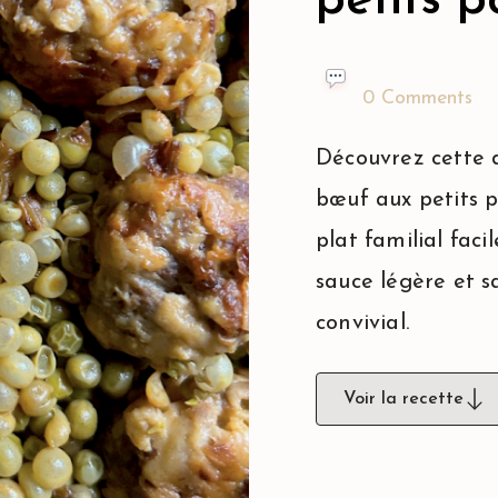
petits p
0 Comments
Découvrez cette d
bœuf aux petits p
plat familial fac
sauce légère et s
convivial.
Voir la recette