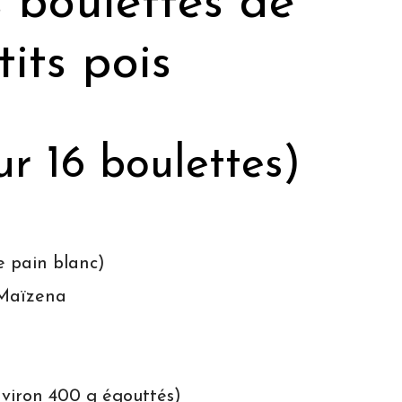
 boulettes de
its pois
ur 16 boulettes)
 pain blanc)
 Maïzena
nviron 400 g égouttés)