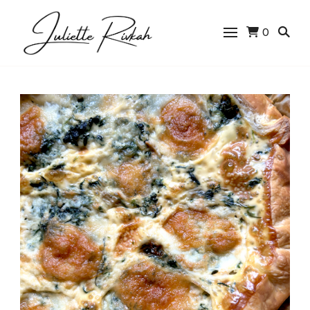
0
Juliette Rivkah |
Blog de cuisine
juive