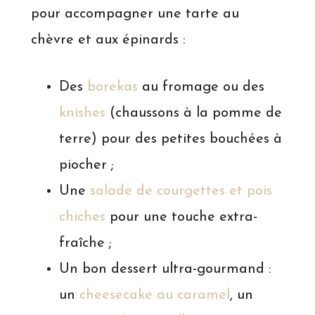
pour accompagner une tarte au
chèvre et aux épinards :
Des
borekas
au fromage ou des
knishes
(chaussons à la pomme de
terre) pour des petites bouchées à
piocher ;
Une
salade de courgettes et pois
chiches
pour une touche extra-
fraîche ;
Un bon dessert ultra-gourmand :
un
cheesecake au caramel
, un