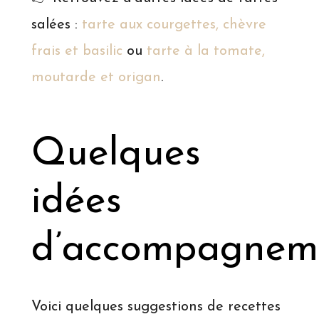
salées :
tarte aux courgettes, chèvre
frais et basilic
ou
tarte à la tomate,
moutarde et origan
.
Quelques
idées
d’accompagnem
Voici quelques suggestions de recettes