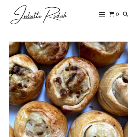
0
Juliette Rivkah |
Blog de cuisine
juive