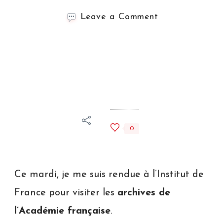
on
Leave a Comment
Ma
visite
aux
archives
de
l’Académie
française
0
Ce mardi, je me suis rendue à l’Institut de
France pour visiter les
archives de
l’Académie française
.