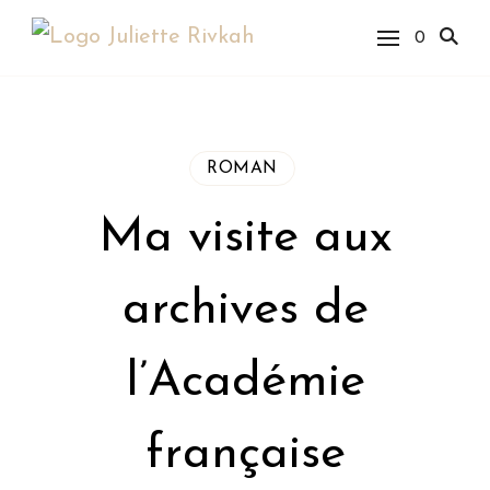
0
Juliette Rivkah |
Blog de cuisine
juive
ROMAN
Ma visite aux
archives de
l’Académie
française