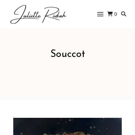
0
Juliette Rivkah |
Blog de cuisine
juive
Souccot