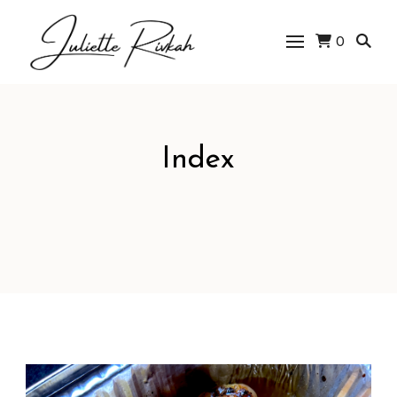
0
Juliette Rivkah |
Blog de cuisine
juive
Index