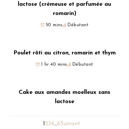
lactose (crémeuse et parfumée au
romarin)
50 mins
Débutant
Poulet rôti au citron, romarin et thym
1 hr 40 mins
Débutant
Cake aux amandes moelleux sans
lactose
1
2
3
4
…
6
Suivant