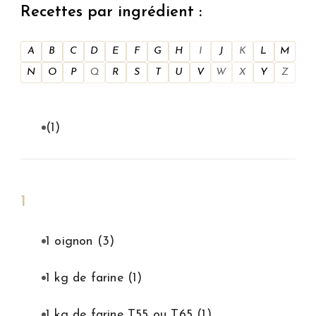
Recettes par ingrédient :
A
B
C
D
E
F
G
H
I
J
K
L
M
N
O
P
Q
R
S
T
U
V
W
X
Y
Z
(1)
1
1 oignon
(3)
1 kg de farine
(1)
1 kg de farine T55 ou T65
(1)