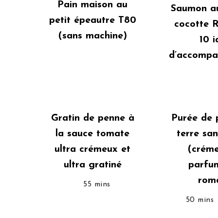
Pain maison au
Saumon au
petit épeautre T80
cocotte R
(sans machine)
10 i
d’accompa
Gratin de penne à
Purée de
la sauce tomate
terre san
ultra crémeux et
(créme
ultra gratiné
parfu
roma
55 mins
50 mins