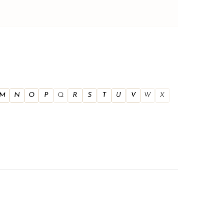
M
N
O
P
Q
R
S
T
U
V
W
X