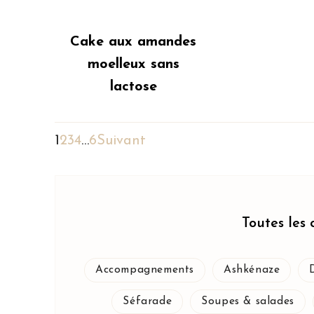
Cake aux amandes
moelleux sans
lactose
1
2
3
4
…
6
Suivant
Toutes les 
Accompagnements
Ashkénaze
Séfarade
Soupes & salades