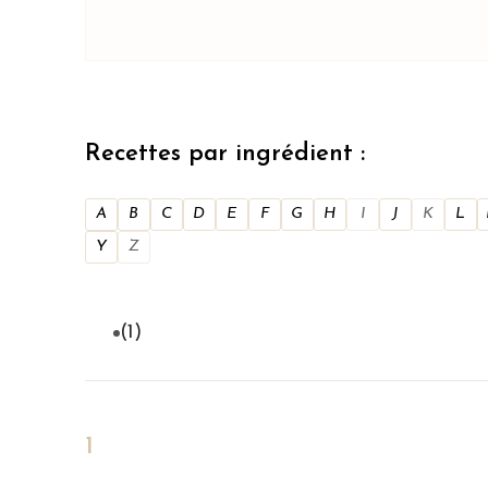
Recettes par ingrédient :
A
B
C
D
E
F
G
H
I
J
K
L
Y
Z
(1)
1