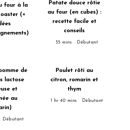
Patate douce rôtie
 four à la
au four (en cubes) :
oaster (+
recette facile et
dées
conseils
gnements)
55 mins
Débutant
 pomme de
Poulet rôti au
s lactose
citron, romarin et
use et
thym
mée au
1 hr 40 mins
Débutant
rin)
Débutant