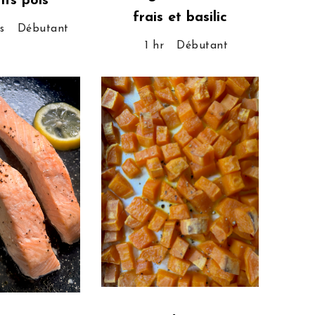
its pois
frais et basilic
s
Débutant
1 hr
Débutant